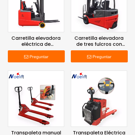
Carretilla elevadora
Carretilla elevadora
eléctrica de
de tres fulcros con
poliuretano de 3
neumático de goma
pivotes
Preguntar
Preguntar
Transpaleta manual
Transpaleta Eléctrica