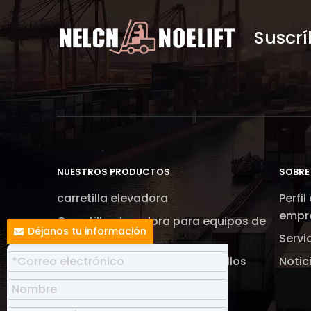
Suscrí
NUESTROS PRODUCTOS
SOBRE
carretilla elevadora
Perfil
empr
Carretilla elevadora para equipos de
Déjanos tu información
almacén
Servi
Carretilla elevadora para pasillos
Notic
estrechos
Tractores de remolque