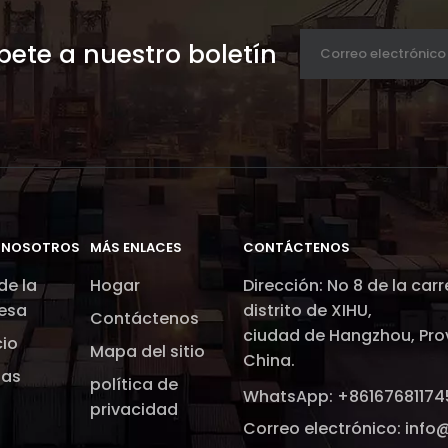
bete a nuestro boletín
 NOSOTROS
MÁS ENLACES​​​​​​​
CONTÁCTENOS
 de la
Hogar
Dirección:
No 8 de la carr
esa
distrito de XIHU,
Contáctenos
ciudad de Hangzhou,
Pro
cio
Mapa del sitio
China.
ias
política de
WhatsApp
: +86167681174
privacidad
Correo electrónico:
info