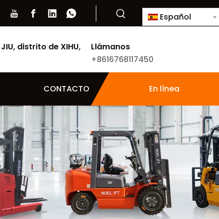
Español
JIU, distrito de XIHU,
Llámanos
+8616768117450
CONTACTO
En línea